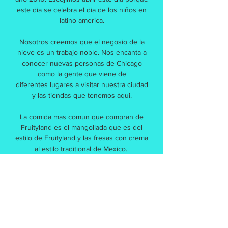
este dia se celebra el dia de los niños en
latino america.
Nosotros creemos que el negosio de la
nieve es un trabajo noble. Nos encanta a
conocer nuevas personas de Chicago
como la gente que viene de
diferentes lugares a visitar nuestra ciudad
y las tiendas que tenemos aqui.
La comida mas comun que compran de
Fruityland es el mangollada que es del
estilo de Fruityland y las fresas con crema
al estilo traditional de Mexico.
Creemos que la vida es mejor con
algo dulce. Puedes a venir a Fruityland y
enfocarte en algo deliciouso para olvidar
de tus problemas. Tratamos tener un area
cómodo para nuestros clientes a tener un
buen tiempo y relajarse.